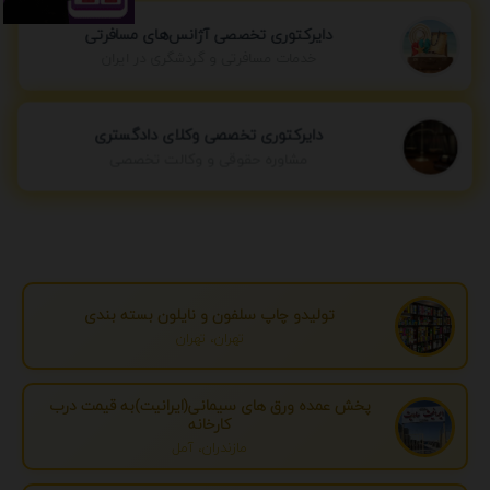
دایرکتوری تخصصی آژانس‌های مسافرتی
خدمات مسافرتی و گردشگری در ایران
دایرکتوری تخصصی وکلای دادگستری
مشاوره حقوقی و وکالت تخصصی
تولیدو چاپ سلفون و نایلون بسته بندی
تهران، تهران
پخش عمده ورق های سیمانی(ایرانیت)به قیمت درب
کارخانه
مازندران، آمل