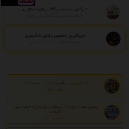
دایرکتوری تخصصی آژانس‌های مسافرتی
خدمات مسافرتی و گردشگری در ایران
دایرکتوری تخصصی وکلای دادگستری
مشاوره حقوقی و وکالت تخصصی
تولیدو چاپ سلفون و نایلون بسته بندی
تهران، تهران
پخش عمده ورق های سیمانی(ایرانیت)به قیمت درب
کارخانه
مازندران، آمل