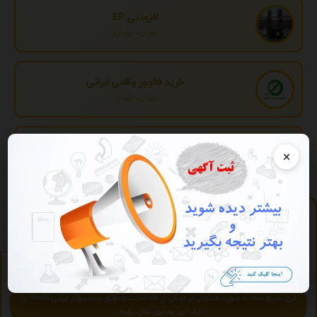
افزودنی EP
تهران، تهران
خرید فالوور واقعی ایرانی
تهران، تهران
تبدیل اطلاعات بانکی
×
تهران، تهران
پلی لیست
https://play.2059.ir
آرشیو آنلاین موسیقی - آنلاین و رایگان بشنوید.
ویژه
تبلیغات ویژه
درج تبلیغ شما به صورت همزمان در بیش از 150 سایت و موتور جستجوگر ایرانی 2059 - با
یک تیر چندین نشان بزنید