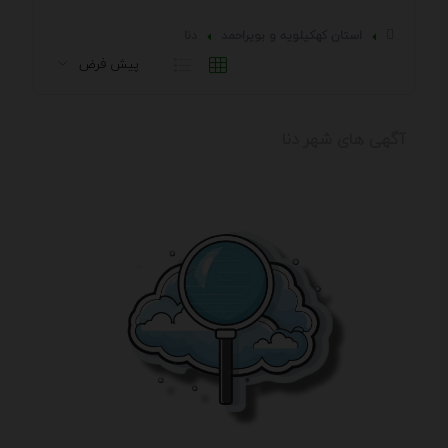
استان كهكيلويه و بويراحمد
دنا
آگهی های شهر دنا