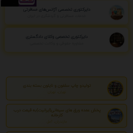
دایرکتوری تخصصی آژانس‌های مسافرتی
خدمات مسافرتی و گردشگری در ایران
دایرکتوری تخصصی وکلای دادگستری
مشاوره حقوقی و وکالت تخصصی
تولیدو چاپ سلفون و نایلون بسته بندی
تهران، تهران
پخش عمده ورق های سیمانی(ایرانیت)به قیمت درب
کارخانه
مازندران، آمل