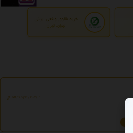
خرید فالوور واقعی ایرانی
تهران، تهران
https://play.2059.ir