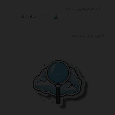
استان فارس
فسا
آگهی های شهر فسا