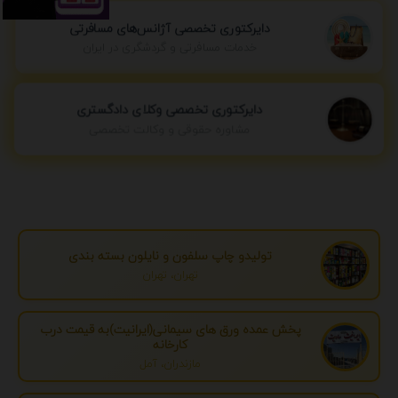
دایرکتوری تخصصی آژانس‌های مسافرتی
خدمات مسافرتی و گردشگری در ایران
دایرکتوری تخصصی وکلای دادگستری
مشاوره حقوقی و وکالت تخصصی
تولیدو چاپ سلفون و نایلون بسته بندی
تهران، تهران
پخش عمده ورق های سیمانی(ایرانیت)به قیمت درب
کارخانه
مازندران، آمل