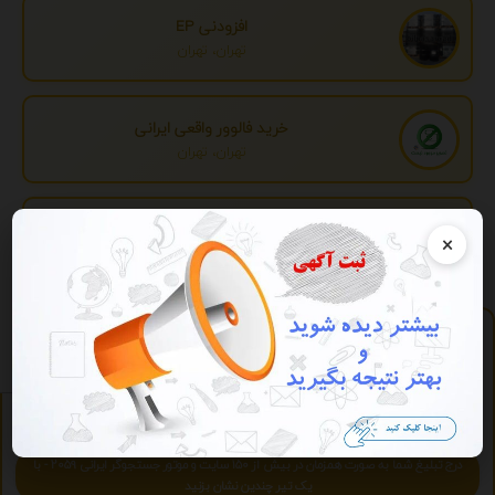
افزودنی EP
تهران، تهران
خرید فالوور واقعی ایرانی
تهران، تهران
تبدیل اطلاعات بانکی
×
تهران، تهران
پلی لیست
https://play.2059.ir
آرشیو آنلاین موسیقی - آنلاین و رایگان بشنوید.
ویژه
تبلیغات ویژه
درج تبلیغ شما به صورت همزمان در بیش از 150 سایت و موتور جستجوگر ایرانی 2059 - با
یک تیر چندین نشان بزنید