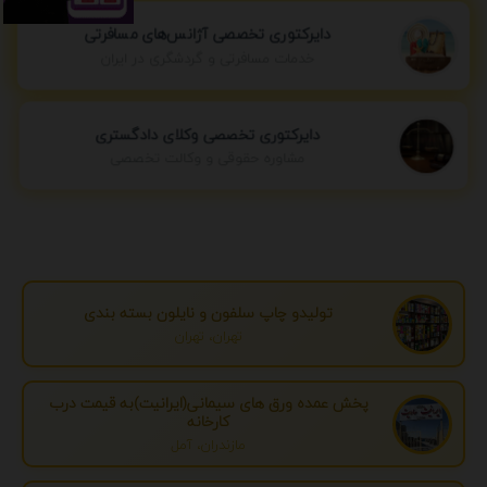
دایرکتوری تخصصی آژانس‌های مسافرتی
خدمات مسافرتی و گردشگری در ایران
دایرکتوری تخصصی وکلای دادگستری
مشاوره حقوقی و وکالت تخصصی
تولیدو چاپ سلفون و نایلون بسته بندی
تهران، تهران
پخش عمده ورق های سیمانی(ایرانیت)به قیمت درب
کارخانه
مازندران، آمل