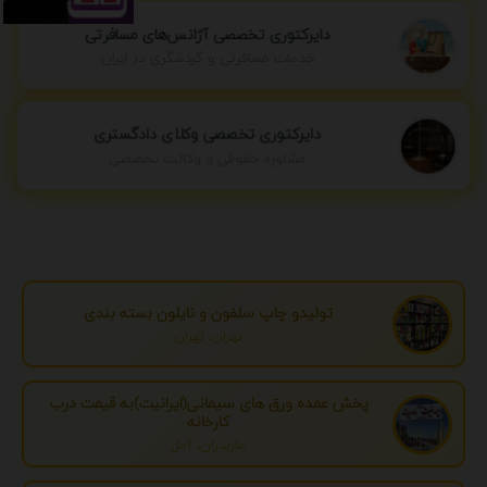
دایرکتوری تخصصی آژانس‌های مسافرتی
خدمات مسافرتی و گردشگری در ایران
دایرکتوری تخصصی وکلای دادگستری
مشاوره حقوقی و وکالت تخصصی
تولیدو چاپ سلفون و نایلون بسته بندی
تهران، تهران
پخش عمده ورق های سیمانی(ایرانیت)به قیمت درب
کارخانه
مازندران، آمل