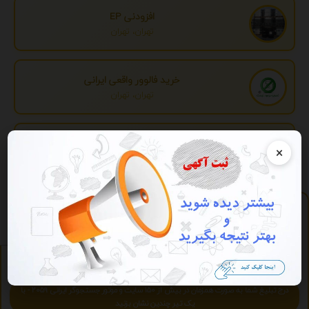
افزودنی EP
تهران، تهران
خرید فالوور واقعی ایرانی
تهران، تهران
تبدیل اطلاعات بانکی
×
تهران، تهران
پلی لیست
https://play.2059.ir
آرشیو آنلاین موسیقی - آنلاین و رایگان بشنوید.
ویژه
تبلیغات ویژه
درج تبلیغ شما به صورت همزمان در بیش از 150 سایت و موتور جستجوگر ایرانی 2059 - با
یک تیر چندین نشان بزنید