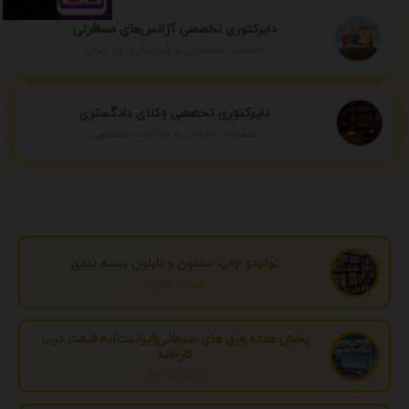
دایرکتوری تخصصی آژانس‌های مسافرتی
خدمات مسافرتی و گردشگری در ایران
دایرکتوری تخصصی وکلای دادگستری
مشاوره حقوقی و وکالت تخصصی
تولیدو چاپ سلفون و نایلون بسته بندی
تهران، تهران
پخش عمده ورق های سیمانی(ایرانیت)به قیمت درب
کارخانه
مازندران، آمل