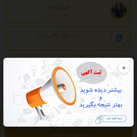
افزودنی EP
تهران، تهران
خرید فالوور واقعی ایرانی
تهران، تهران
تبدیل اطلاعات بانکی
×
تهران، تهران
پلی لیست
https://play.2059.ir
آرشیو آنلاین موسیقی - آنلاین و رایگان بشنوید.
ویژه
تبلیغات ویژه
درج تبلیغ شما به صورت همزمان در بیش از 150 سایت و موتور جستجوگر ایرانی 2059 - با
یک تیر چندین نشان بزنید