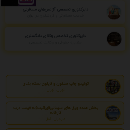
دایرکتوری تخصصی آژانس‌های مسافرتی
خدمات مسافرتی و گردشگری در ایران
دایرکتوری تخصصی وکلای دادگستری
مشاوره حقوقی و وکالت تخصصی
تولیدو چاپ سلفون و نایلون بسته بندی
تهران، تهران
پخش عمده ورق های سیمانی(ایرانیت)به قیمت درب
کارخانه
مازندران، آمل