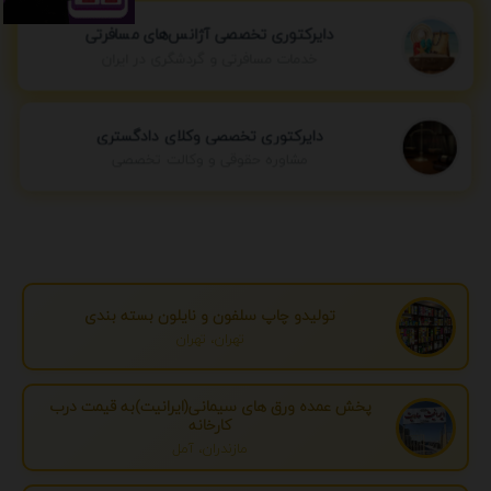
دایرکتوری تخصصی آژانس‌های مسافرتی
خدمات مسافرتی و گردشگری در ایران
دایرکتوری تخصصی وکلای دادگستری
مشاوره حقوقی و وکالت تخصصی
تولیدو چاپ سلفون و نایلون بسته بندی
تهران، تهران
پخش عمده ورق های سیمانی(ایرانیت)به قیمت درب
کارخانه
مازندران، آمل