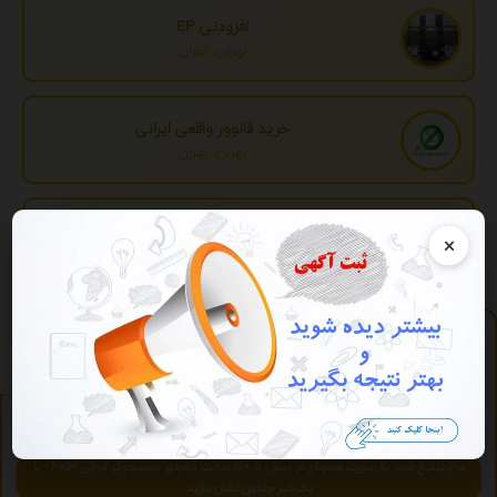
افزودنی EP
تهران، تهران
خرید فالوور واقعی ایرانی
تهران، تهران
تبدیل اطلاعات بانکی
×
تهران، تهران
پلی لیست
https://play.2059.ir
آرشیو آنلاین موسیقی - آنلاین و رایگان بشنوید.
ویژه
تبلیغات ویژه
درج تبلیغ شما به صورت همزمان در بیش از 150 سایت و موتور جستجوگر ایرانی 2059 - با
یک تیر چندین نشان بزنید