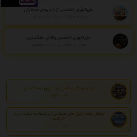
دایرکتوری تخصصی آژانس‌های مسافرتی
خدمات مسافرتی و گردشگری در ایران
دایرکتوری تخصصی وکلای دادگستری
مشاوره حقوقی و وکالت تخصصی
تولیدو چاپ سلفون و نایلون بسته بندی
تهران، تهران
پخش عمده ورق های سیمانی(ایرانیت)به قیمت درب
کارخانه
مازندران، آمل