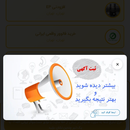
افزودنی EP
تهران، تهران
خرید فالوور واقعی ایرانی
تهران، تهران
تبدیل اطلاعات بانکی
×
تهران، تهران
پلی لیست
https://play.2059.ir
آرشیو آنلاین موسیقی - آنلاین و رایگان بشنوید.
ویژه
تبلیغات ویژه
درج تبلیغ شما به صورت همزمان در بیش از 150 سایت و موتور جستجوگر ایرانی 2059 - با
یک تیر چندین نشان بزنید