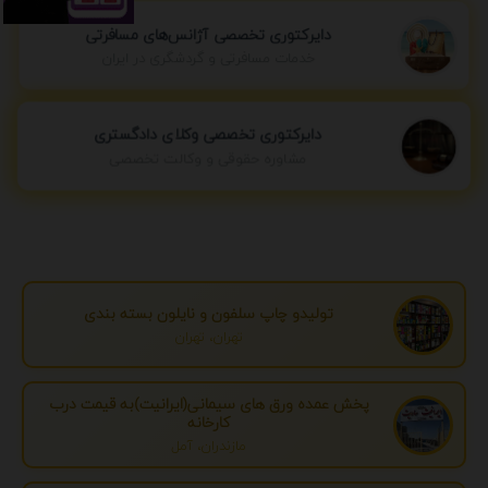
دایرکتوری تخصصی آژانس‌های مسافرتی
خدمات مسافرتی و گردشگری در ایران
دایرکتوری تخصصی وکلای دادگستری
مشاوره حقوقی و وکالت تخصصی
تولیدو چاپ سلفون و نایلون بسته بندی
تهران، تهران
پخش عمده ورق های سیمانی(ایرانیت)به قیمت درب
کارخانه
مازندران، آمل