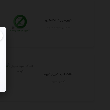
تیرچه بلوک اکاستیو
خراسان رضوي - مشهد
املاک امید شیراز گویم
فارس - شيراز