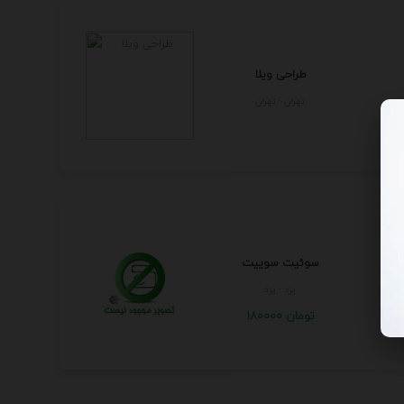
طراحی ویلا
تهران - تهران
سوئیت سوییت
يزد - يزد
180000 تومان