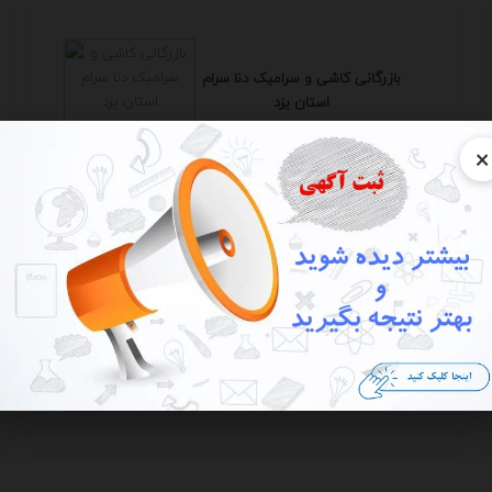
بازرگانی کاشی و سرامیک دنا سرام
استان یزد
يزد - ميبد
×
خرید ملک در ترکیه/استانبول
تهران - تهران