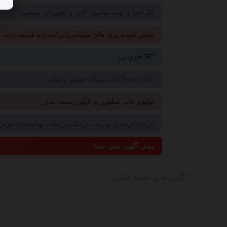
طراحی و تولید ماشین آلات و تجهیزات صنعتی
پخش عمده ورق های سیمانی(ایرانیت)به قیمت درب ک
افزودنی EP
دستگاه حضور و غیاب ZKTeco LX15
تولیدو چاپ سلفون و نایلون بسته بندی
درمان درمنزل ویزیت پزشک,تزریقات وپانسمان تبریز09214496181
محل آگهی متنی شما
آگهی های نقشه کشی