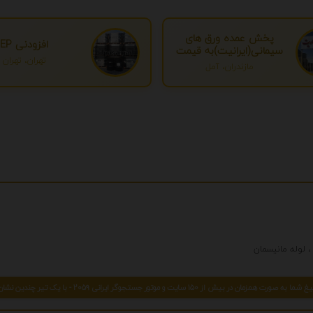
پخش عمده ورق های
افزودنی EP
سیمانی(ایرانیت)به قیمت
تهران، تهران
درب کارخانه
مازندران، آمل
 صورت همزمان در بیش از 150 سایت و موتور جستجوگر ایرانی 2059 - با یک تیر چندین نشان بزنید