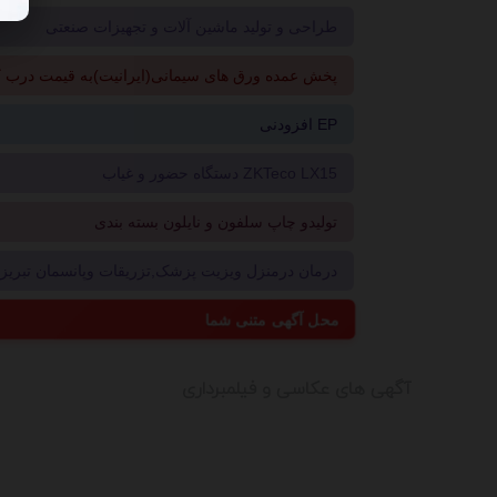
طراحی و تولید ماشین آلات و تجهیزات صنعتی
پخش عمده ورق های سیمانی(ایرانیت)به قیمت درب ک
افزودنی EP
دستگاه حضور و غیاب ZKTeco LX15
تولیدو چاپ سلفون و نایلون بسته بندی
درمان درمنزل ویزیت پزشک,تزریقات وپانسمان تبریز09214496181
محل آگهی متنی شما
آگهی های عکاسی و فیلمبرداری