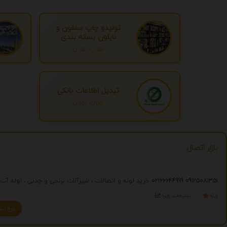
تولیدو چاپ سلفون و
نایلون بسته بندی
تهران، تهران
تبدیل اطلاعات بانکی
تهران، تهران
بازار اتصال
09125081351
02166644999
خرید لوله و اتصالات ، شیرآلات برنجی و چدنی ، لوله آب ، لوله مانیسمان
ویژه
تبلیغات ویژه
درج تبلیغ شما به