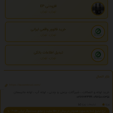
افزودنی EP
تهران، تهران
خرید فالوور واقعی ایرانی
تهران، تهران
تبدیل اطلاعات بانکی
تهران، تهران
بازار اتصال
https://bazaretesal.com/
خرید لوله و اتصالات ، شیرآلات برنجی و چدنی ، لوله آب ، لوله مانیسمان
02166644999
09125081351
ویژه
تبلیغات ویژه
درج تبلیغ شما به صورت همزمان در بیش از 150 سایت و موتور جستجوگر ایرانی 2059 - با