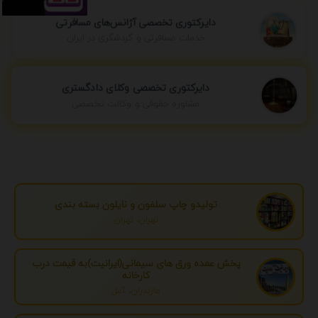
دایرکتوری تخصصی آژانس‌های مسافرتی
خدمات مسافرتی و گردشگری در ایران
دایرکتوری تخصصی وکلای دادگستری
مشاوره حقوقی و وکالت تخصصی
تولیدو چاپ سلفون و نایلون بسته بندی
تهران، تهران
پخش عمده ورق های سیمانی(ایرانیت)به قیمت درب
کارخانه
مازندران، آمل