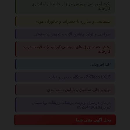
پکیج آموزشی پرورش مرغ از خانه تا راه اندازی
کارخانه
سمپاشی و مبارزه با حشرات و جانوران موذی
طراحی و تولید ماشین آلات و تجهیزات صنعتی
پخش عمده ورق های سیمانی(ایرانیت)به قیمت درب
کارخانه
افزودنی EP
دستگاه حضور و غیاب ZKTeco LX15
تولیدو چاپ سلفون و نایلون بسته بندی
درمان درمنزل ویزیت پزشک,تزریقات وپانسمان
تبریز09214496181
محل آگهی متنی شما