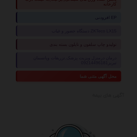
کارخانه
افزودنی EP
دستگاه حضور و غیاب ZKTeco LX15
تولیدو چاپ سلفون و نایلون بسته بندی
درمان درمنزل ویزیت پزشک,تزریقات وپانسمان
تبریز09214496181
محل آگهی متنی شما
آگهی های بیمه