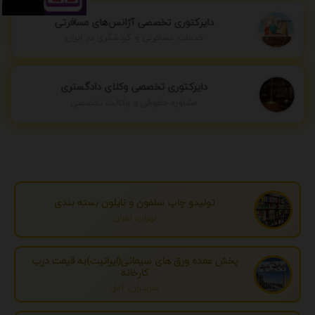
دایرکتوری تخصصی آژانس‌های مسافرتی
خدمات مسافرتی و گردشگری در ایران
دایرکتوری تخصصی وکلای دادگستری
مشاوره حقوقی و وکالت تخصصی
تولیدو چاپ سلفون و نایلون بسته بندی
تهران، تهران
پخش عمده ورق های سیمانی(ایرانیت)به قیمت درب
کارخانه
مازندران، آمل