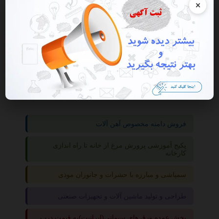
×
گروه ها
خدمات
بیمه
فروش دامنه مخصوص آهن آلات
پکیج آموزشی پرورش مرغ از خانه تا راه اندازی
کارخانه
سمپاشی و مبارزه با حشرات و جانوران موذی
طراحی و تولید ماشین آلات و تجهیزات صنعتی
پخش عمده ورق های سیمانی(ایرانیت)به قیمت درب