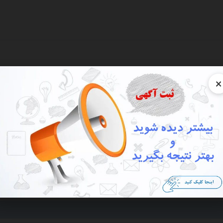
×
نه
ارخانه