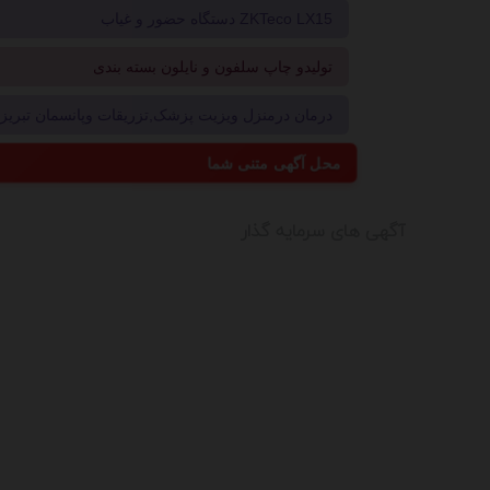
دستگاه حضور و غیاب ZKTeco LX15
تولیدو چاپ سلفون و نایلون بسته بندی
درمان درمنزل ویزیت پزشک,تزریقات وپانسمان تبریز09214496181
محل آگهی متنی شما
آگهی های سرمايه گذار