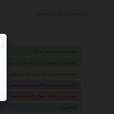
گروه ها
بازار کار
سرمايه گذار
فروش دامنه مخصوص آهن آلات
پکیج آموزشی پرورش مرغ از خانه تا راه اندازی کارخا
سمپاشی و مبارزه با حشرات و جانوران موذی
طراحی و تولید ماشین آلات و تجهیزات صنعتی
پخش عمده ورق های سیمانی(ایرانیت)به قیمت درب ک
افزودنی EP