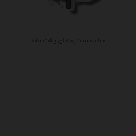
متاسفانه نتیجه ای یافت نشد
.
یت
درباره ما
سایت آگهی آریا از قدیمی ترین سایت 
ن
فعالیت خود را آغاز کرد و باتوجه به نیا
شرایط موجود ، کم کم به خدمات خود اف
با کادری مجرب علاوه بر تبلیغات و آگهی