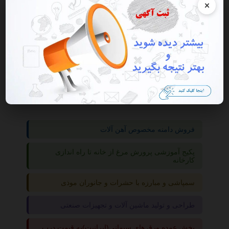
×
گروه ها
بازار کار
استخدام
فروش دامنه مخصوص آهن آلات
پکیج آموزشی پرورش مرغ از خانه تا راه اندازی
کارخانه
سمپاشی و مبارزه با حشرات و جانوران موذی
طراحی و تولید ماشین آلات و تجهیزات صنعتی
پخش عمده ورق های سیمانی(ایرانیت)به قیمت درب