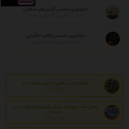
دایرکتوری تخصصی آژانس‌های مسافرتی
خدمات مسافرتی و گردشگری در ایران
دایرکتوری تخصصی وکلای دادگستری
مشاوره حقوقی و وکالت تخصصی
تولیدو چاپ سلفون و نایلون بسته بندی
تهران، تهران
پخش عمده ورق های سیمانی(ایرانیت)به قیمت درب
کارخانه
مازندران، آمل