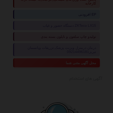
کارخانه
افزودنی EP
دستگاه حضور و غیاب ZKTeco LX15
تولیدو چاپ سلفون و نایلون بسته بندی
درمان درمنزل ویزیت پزشک,تزریقات وپانسمان
تبریز09214496181
محل آگهی متنی شما
آگهی های استخدام