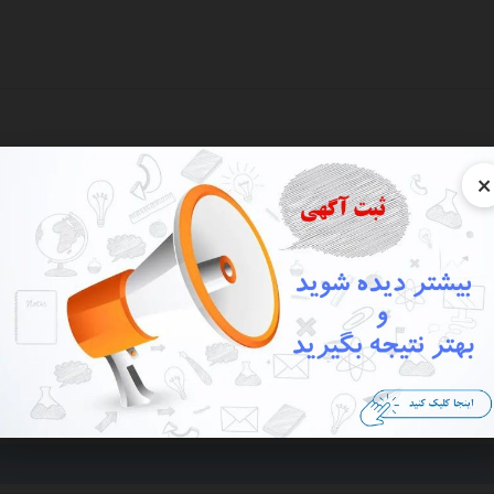
×
نه
ارخانه