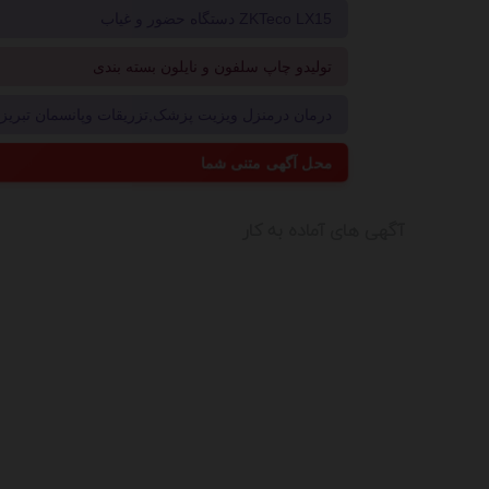
دستگاه حضور و غیاب ZKTeco LX15
تولیدو چاپ سلفون و نایلون بسته بندی
درمان درمنزل ویزیت پزشک,تزریقات وپانسمان تبریز09214496181
محل آگهی متنی شما
آگهی های آماده به كار