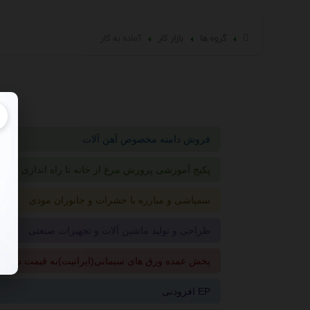
گروه ها
بازار کار
آماده به كار
فروش دامنه مخصوص آهن آلات
پکیج آموزشی پرورش مرغ از خانه تا راه اندازی کارخا
سمپاشی و مبارزه با حشرات و جانوران موذی
طراحی و تولید ماشین آلات و تجهیزات صنعتی
پخش عمده ورق های سیمانی(ایرانیت)به قیمت درب ک
افزودنی EP