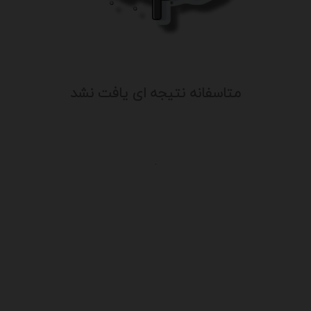
متاسفانه نتیجه ای یافت نشد
.
یت
درباره ما
سایت آگهی آریا از قدیمی ترین سایت 
ن
فعالیت خود را آغاز کرد و باتوجه به نیا
شرایط موجود ، کم کم به خدمات خود اف
با کادری مجرب علاوه بر تبلیغات و آگهی