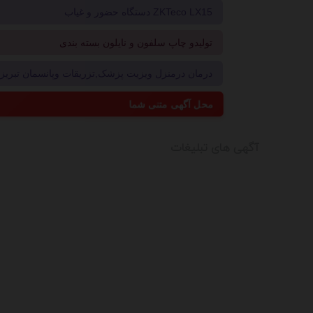
دستگاه حضور و غیاب ZKTeco LX15
تولیدو چاپ سلفون و نایلون بسته بندی
درمان درمنزل ویزیت پزشک,تزریقات وپانسمان تبریز09214496181
محل آگهی متنی شما
آگهی های تبلیغات