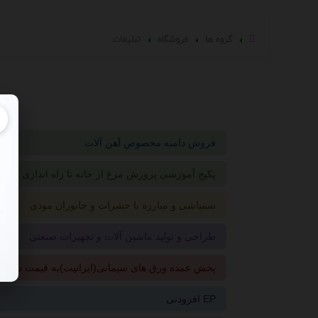
گروه ها
فروشگاه
تبلیغات
فروش دامنه مخصوص آهن آلات
پکیج آموزشی پرورش مرغ از خانه تا راه اندازی کارخا
سمپاشی و مبارزه با حشرات و جانوران موذی
طراحی و تولید ماشین آلات و تجهیزات صنعتی
پخش عمده ورق های سیمانی(ایرانیت)به قیمت درب ک
افزودنی EP