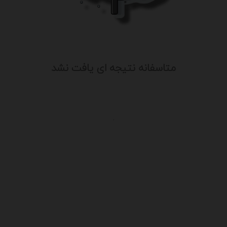
متاسفانه نتیجه ای یافت نشد
.
یت
درباره ما
سایت آگهی آریا از قدیمی ترین سایت 
ن
فعالیت خود را آغاز کرد و باتوجه به نیا
شرایط موجود ، کم کم به خدمات خود اف
با کادری مجرب علاوه بر تبلیغات و آگهی