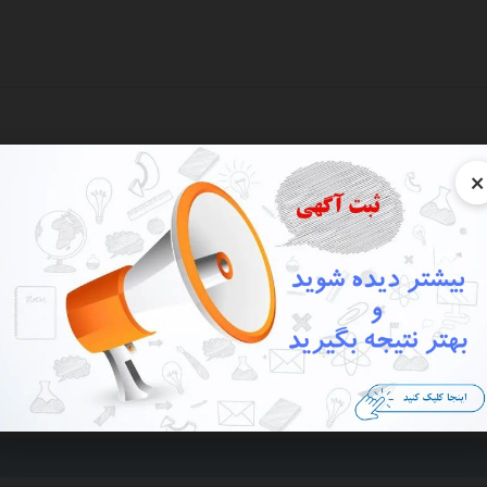
×
نه
ارخانه