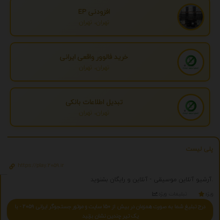
افزودنی EP
تهران، تهران
خرید فالوور واقعی ایرانی
تهران، تهران
تبدیل اطلاعات بانکی
تهران، تهران
پلی لیست
https://play.2059.ir
آرشیو آنلاین موسیقی - آنلاین و رایگان بشنوید.
ویژه
تبلیغات ویژه
درج تبلیغ شما به صورت همزمان در بیش از 150 سایت و موتور جستجوگر ایرانی 2059 - با
یک تیر چندین نشان بزنید