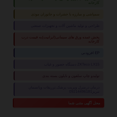
کارخانه
سمپاشی و مبارزه با حشرات و جانوران موذی
طراحی و تولید ماشین آلات و تجهیزات صنعتی
پخش عمده ورق های سیمانی(ایرانیت)به قیمت درب
کارخانه
افزودنی EP
دستگاه حضور و غیاب ZKTeco LX15
تولیدو چاپ سلفون و نایلون بسته بندی
درمان درمنزل ویزیت پزشک,تزریقات وپانسمان
تبریز09214496181
محل آگهی متنی شما