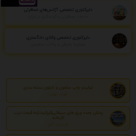
دایرکتوری تخصصی آژانس‌های مسافرتی
خدمات مسافرتی و گردشگری در ایران
دایرکتوری تخصصی وکلای دادگستری
مشاوره حقوقی و وکالت تخصصی
تولیدو چاپ سلفون و نایلون بسته بندی
تهران، تهران
پخش عمده ورق های سیمانی(ایرانیت)به قیمت درب
کارخانه
مازندران، آمل