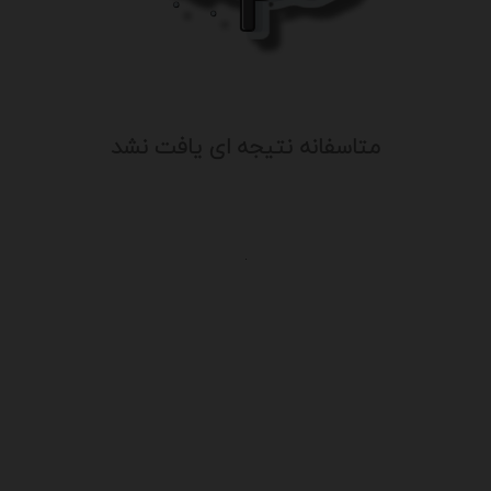
متاسفانه نتیجه ای یافت نشد
.
یت
درباره ما
سایت آگهی آریا از قدیمی ترین سایت 
ن
فعالیت خود را آغاز کرد و باتوجه به نیا
شرایط موجود ، کم کم به خدمات خود اف
با کادری مجرب علاوه بر تبلیغات و آگهی