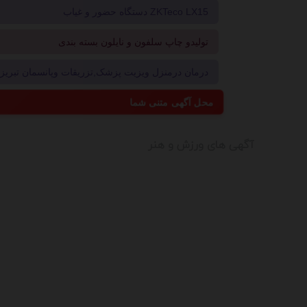
دستگاه حضور و غیاب ZKTeco LX15
تولیدو چاپ سلفون و نایلون بسته بندی
درمان درمنزل ویزیت پزشک,تزریقات وپانسمان تبریز09214496181
محل آگهی متنی شما
آگهی های ورزش و هنر