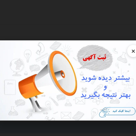
×
نه
ارخانه