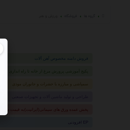
گروه ها
فروشگاه
ورزش و هنر
فروش دامنه مخصوص آهن آلات
پکیج آموزشی پرورش مرغ از خانه تا راه اندازی کارخا
سمپاشی و مبارزه با حشرات و جانوران موذی
طراحی و تولید ماشین آلات و تجهیزات صنعتی
پخش عمده ورق های سیمانی(ایرانیت)به قیمت درب ک
افزودنی EP