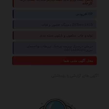
کارخانه
افزودنی EP
دستگاه حضور و غیاب ZKTeco LX15
تولیدو چاپ سلفون و نایلون بسته بندی
درمان درمنزل ویزیت پزشک,تزریقات وپانسمان
تبریز09214496181
محل آگهی متنی شما
آگهی های آرایشی و بهداشتی