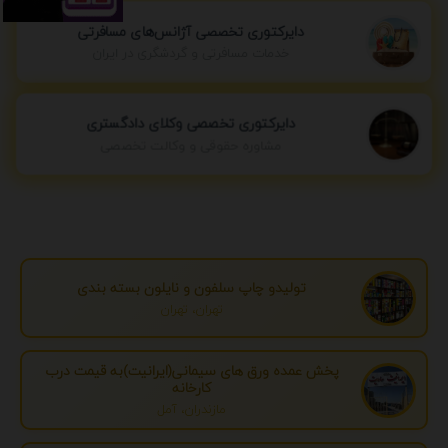
دایرکتوری تخصصی آژانس‌های مسافرتی
خدمات مسافرتی و گردشگری در ایران
دایرکتوری تخصصی وکلای دادگستری
مشاوره حقوقی و وکالت تخصصی
تولیدو چاپ سلفون و نایلون بسته بندی
تهران، تهران
پخش عمده ورق های سیمانی(ایرانیت)به قیمت درب
کارخانه
مازندران، آمل