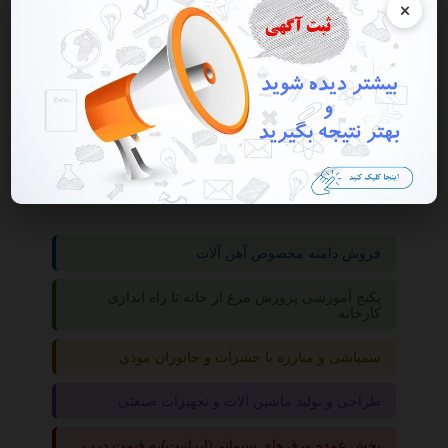
×
گروه ها
فروشگاه
آرایشی و بهداشتی
فروش دامنه مخصوص آهن آلات
پکیج آموزشی پرورش مرغ از خانه تا راه اندازی
کارخانه
سمپاشی و مبارزه با حشرات و جانوران موذی
طراحی و تولید ماشین آلات و تجهیزات صنعتی
پخش عمده ورق های سیمانی(ایرانیت)به قیمت درب