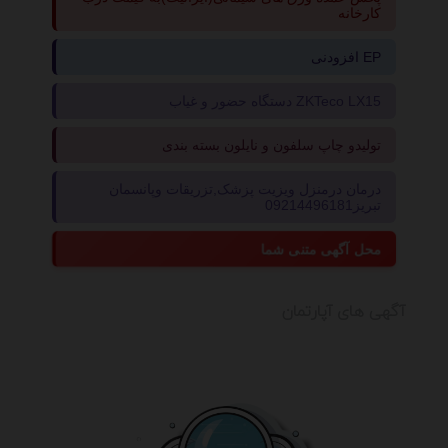
کارخانه
افزودنی EP
دستگاه حضور و غیاب ZKTeco LX15
تولیدو چاپ سلفون و نایلون بسته بندی
درمان درمنزل ویزیت پزشک,تزریقات وپانسمان
تبریز09214496181
محل آگهی متنی شما
آگهی های آپارتمان