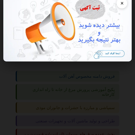
×
گروه ها
املاک
آپارتمان
فروش دامنه مخصوص آهن آلات
پکیج آموزشی پرورش مرغ از خانه تا راه اندازی
کارخانه
سمپاشی و مبارزه با حشرات و جانوران موذی
طراحی و تولید ماشین آلات و تجهیزات صنعتی
پخش عمده ورق های سیمانی(ایرانیت)به قیمت درب