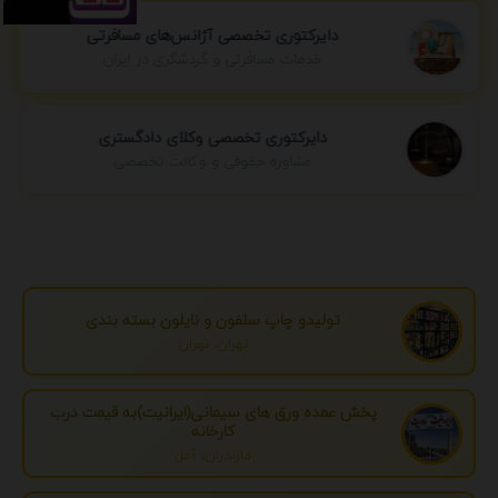
دایرکتوری تخصصی آژانس‌های مسافرتی
خدمات مسافرتی و گردشگری در ایران
دایرکتوری تخصصی وکلای دادگستری
مشاوره حقوقی و وکالت تخصصی
تولیدو چاپ سلفون و نایلون بسته بندی
تهران، تهران
پخش عمده ورق های سیمانی(ایرانیت)به قیمت درب
کارخانه
مازندران، آمل