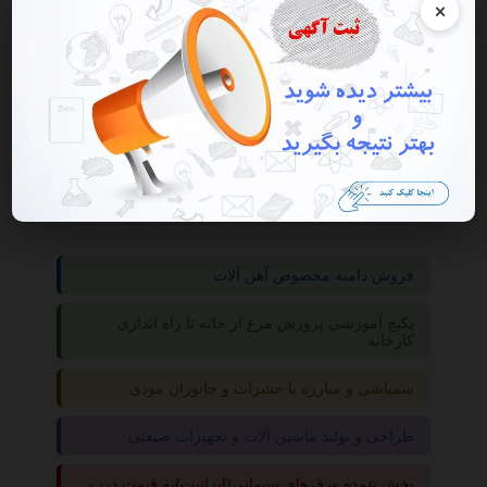
×
گروه ها
حراجی
حراج دوربین
فروش دامنه مخصوص آهن آلات
پکیج آموزشی پرورش مرغ از خانه تا راه اندازی
کارخانه
سمپاشی و مبارزه با حشرات و جانوران موذی
طراحی و تولید ماشین آلات و تجهیزات صنعتی
پخش عمده ورق های سیمانی(ایرانیت)به قیمت درب