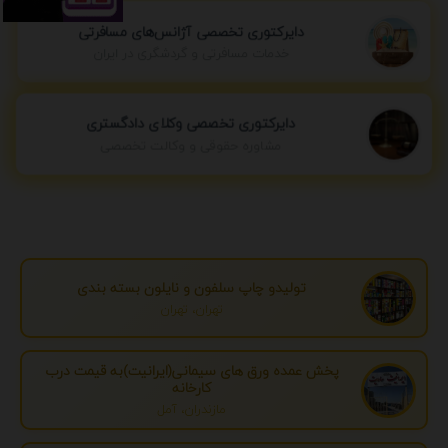
دایرکتوری تخصصی آژانس‌های مسافرتی
خدمات مسافرتی و گردشگری در ایران
دایرکتوری تخصصی وکلای دادگستری
مشاوره حقوقی و وکالت تخصصی
تولیدو چاپ سلفون و نایلون بسته بندی
تهران، تهران
پخش عمده ورق های سیمانی(ایرانیت)به قیمت درب
کارخانه
مازندران، آمل