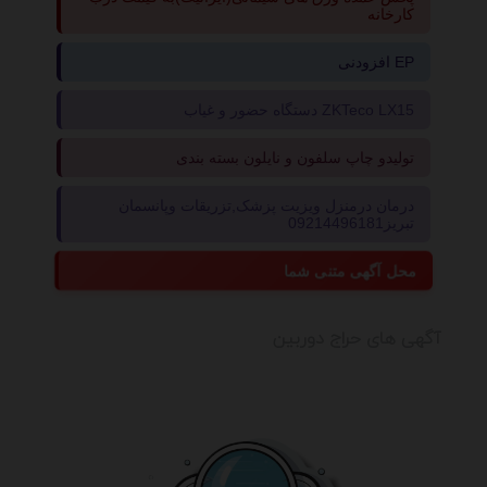
کارخانه
افزودنی EP
دستگاه حضور و غیاب ZKTeco LX15
تولیدو چاپ سلفون و نایلون بسته بندی
درمان درمنزل ویزیت پزشک,تزریقات وپانسمان
تبریز09214496181
محل آگهی متنی شما
آگهی های حراج دوربین