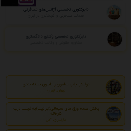
دایرکتوری تخصصی آژانس‌های مسافرتی
خدمات مسافرتی و گردشگری در ایران
دایرکتوری تخصصی وکلای دادگستری
مشاوره حقوقی و وکالت تخصصی
تولیدو چاپ سلفون و نایلون بسته بندی
تهران، تهران
پخش عمده ورق های سیمانی(ایرانیت)به قیمت درب
کارخانه
مازندران، آمل