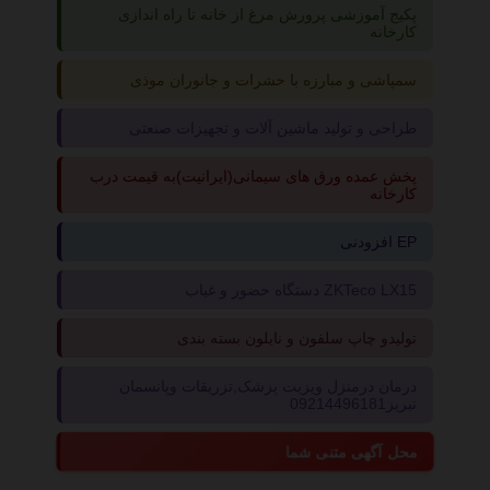
پکیج آموزشی پرورش مرغ از خانه تا راه اندازی
کارخانه
سمپاشی و مبارزه با حشرات و جانوران موذی
طراحی و تولید ماشین آلات و تجهیزات صنعتی
پخش عمده ورق های سیمانی(ایرانیت)به قیمت درب
کارخانه
افزودنی EP
دستگاه حضور و غیاب ZKTeco LX15
تولیدو چاپ سلفون و نایلون بسته بندی
درمان درمنزل ویزیت پزشک,تزریقات وپانسمان
تبریز09214496181
محل آگهی متنی شما