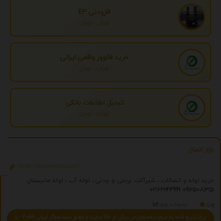
افزودنی EP
تهران، تهران
خرید فالوور واقعی ایرانی
تهران، تهران
تبدیل اطلاعات بانکی
تهران، تهران
بازار اتصال
https://bazaretesal.com/
خرید لوله و اتصالات ، شیرآلات برنجی و چدنی ، لوله آب ، لوله مانیسمان
02166644999
09125081351
ویژه
تبلیغات ویژه
درج تبلیغ شما به صورت همزمان در بیش از 150 سایت و موتور جستجوگر ایرانی 2059 - با