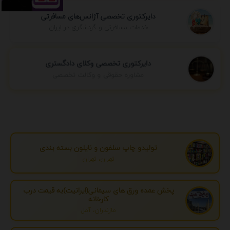
دایرکتوری تخصصی آژانس‌های مسافرتی
خدمات مسافرتی و گردشگری در ایران
دایرکتوری تخصصی وکلای دادگستری
مشاوره حقوقی و وکالت تخصصی
تولیدو چاپ سلفون و نایلون بسته بندی
تهران، تهران
پخش عمده ورق های سیمانی(ایرانیت)به قیمت درب
کارخانه
مازندران، آمل