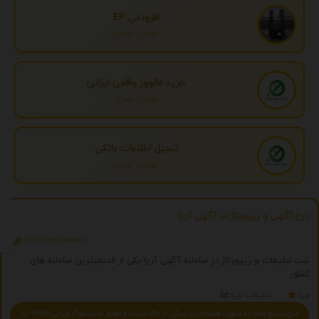
افزودنی EP
تهران، تهران
خرید فالوور واقعی ایرانی
تهران، تهران
تبدیل اطلاعات بانکی
تهران، تهران
درج آگهی و ریپورتاژ در آگهی آریا
http://agahiaria.ir
ثبت تبلیغات و ریپورتاژ در سامانه آگهی آریا یکی از قدیمیترین سامانه های
کشور
ویژه
تبلیغات ویژه
درج تبلیغ شما به صورت همزمان در بیش از 150 سایت و موتور جستجوگر ایرانی 2059 - با