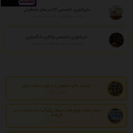
دایرکتوری تخصصی آژانس‌های مسافرتی
خدمات مسافرتی و گردشگری در ایران
دایرکتوری تخصصی وکلای دادگستری
مشاوره حقوقی و وکالت تخصصی
تولیدو چاپ سلفون و نایلون بسته بندی
تهران، تهران
پخش عمده ورق های سیمانی(ایرانیت)به قیمت درب
کارخانه
مازندران، آمل