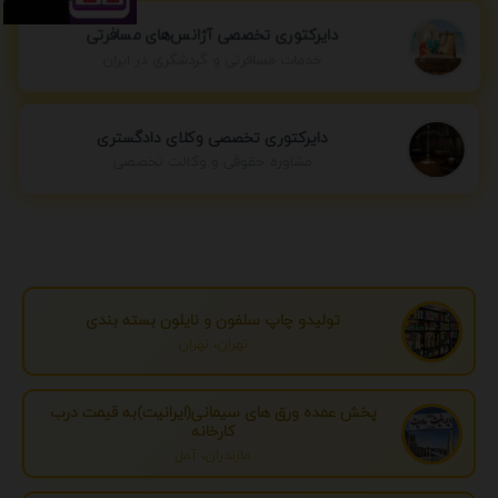
دایرکتوری تخصصی آژانس‌های مسافرتی
خدمات مسافرتی و گردشگری در ایران
دایرکتوری تخصصی وکلای دادگستری
مشاوره حقوقی و وکالت تخصصی
تولیدو چاپ سلفون و نایلون بسته بندی
تهران، تهران
پخش عمده ورق های سیمانی(ایرانیت)به قیمت درب
کارخانه
مازندران، آمل