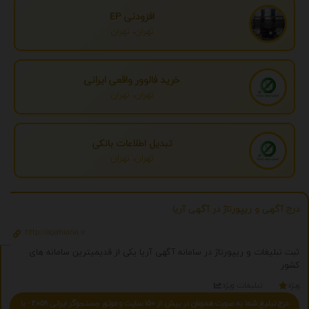
افزودنی EP
تهران، تهران
خرید فالوور واقعی ایرانی
تهران، تهران
تبدیل اطلاعات بانکی
تهران، تهران
درج آگهی و ریپورتاژ در آگهی آریا
http://agahiaria.ir
ثبت تبلیغات و ریپورتاژ در سامانه آگهی آریا یکی از قدیمیترین سامانه های
کشور
ویژه
تبلیغات ویژه
درج تبلیغ شما به صورت همزمان در بیش از 150 سایت و موتور جستجوگر ایرانی 2059 - با