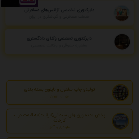
دایرکتوری تخصصی آژانس‌های مسافرتی
خدمات مسافرتی و گردشگری در ایران
دایرکتوری تخصصی وکلای دادگستری
مشاوره حقوقی و وکالت تخصصی
تولیدو چاپ سلفون و نایلون بسته بندی
تهران، تهران
پخش عمده ورق های سیمانی(ایرانیت)به قیمت درب
کارخانه
مازندران، آمل