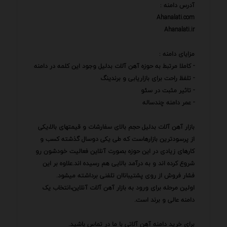
آدرس دامنه :
Ahanalati.com
Ahanalati.ir
مزایای دامنه :
- کاملا مرتبط به حوزه آهن آلات بدلیل وجود این کلمه در دامنه
- تلفظ راحت برای بازاریابی و برندینگ
- تاثیر مثبت در سئو
- عمر دامنه چندساله
بازار آهن آلات بدلیل حجم بالای سفارشات و قیمتهای بالا،یکی
از پرسودترین بازارهاست که طی یکی دوسال گذشته کسب و
کارهای زیادی در این حوزه بصورت آنلاین فعالیت خودشون رو
شروع کرده اند و به درآمد بالایی هم رسیده اند.علاوه بر این
فشار فروش از روی پشتیباناان تلفنی برداشته میشود.
اولین مرحله برای ورود به بازار آهن آلات آنلاین،انتخاب یک
دامنه عالی و برند است.
برای خرید دامنه آهن آلاتی با ما در تماس باشید.