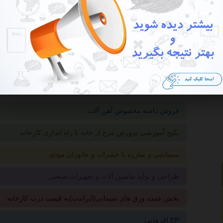
این آگهی منقضی شده است در صورتی که این آگهی به شما تعلق دارد هرچه س
گزارش آگهی
فروش دامنه مخصوص آهن آلات
پکیج آموزشی پرورش مرغ از خانه تا راه اندازی کارخانه
سمپاشی و مبارزه با حشرات و جانوران موذی
طراحی و تولید ماشین آلات و تجهیزات صنعتی
پخش عمده ورق های سیمانی(ایرانیت)به قیمت درب کارخانه
افزودنی EP