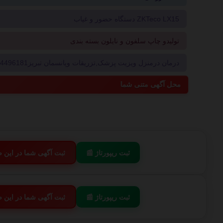
دستگاه حضور و غیاب ZKTeco LX15
تولیدو چاپ سلفون و نایلون بسته بندی
درمان درمنزل ویزیت پزشک,تزریقات وپانسمان تبریز09214496181
محل آگهی متنی شما
📰 ثبت ریپورتاژ
💬 ثبت آگهی شما در این
📰 ثبت ریپورتاژ
💬 ثبت آگهی شما در این