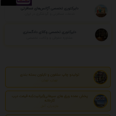
دایرکتوری تخصصی آژانس‌های مسافرتی
خدمات مسافرتی و گردشگری در ایران
دایرکتوری تخصصی وکلای دادگستری
مشاوره حقوقی و وکالت تخصصی
تولیدو چاپ سلفون و نایلون بسته بندی
تهران، تهران
پخش عمده ورق های سیمانی(ایرانیت)به قیمت درب
کارخانه
مازندران، آمل