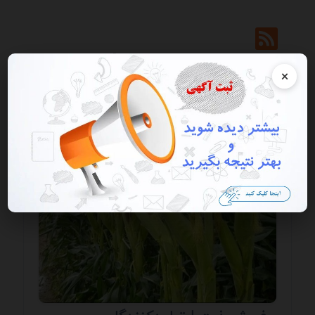
نتایج جستجو برای برچسب
"قیمت ذرت
×
ایرانی"