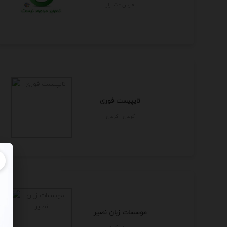
فارس - شيراز
تایپیست فوری
كرمان - كرمان
موسسات زبان نصیر