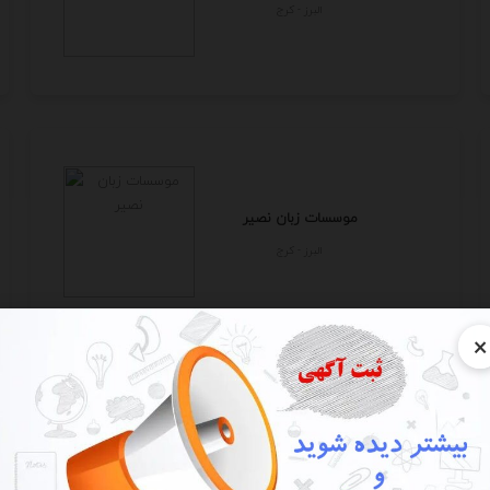
البرز - كرج
موسسات زبان نصیر
البرز - كرج
×
استخدام بازاریاب