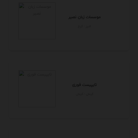
موسسات زبان نصیر
البرز - كرج
تایپیست فوری
كرمان - كرمان