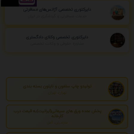
دایرکتوری تخصصی آژانس‌های مسافرتی
خدمات مسافرتی و گردشگری در ایران
دایرکتوری تخصصی وکلای دادگستری
مشاوره حقوقی و وکالت تخصصی
تولیدو چاپ سلفون و نایلون بسته بندی
تهران، تهران
پخش عمده ورق های سیمانی(ایرانیت)به قیمت درب
کارخانه
مازندران، آمل