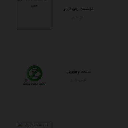
موسسات زبان نصیر
البرز - كرج
استخدام بازاریاب
فارس - شيراز