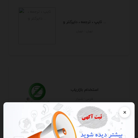
تایپ ، ترجمه ، دایرکتر و ...
تهران - تهران
استخدام بازاریاب
فارس - شيراز
×