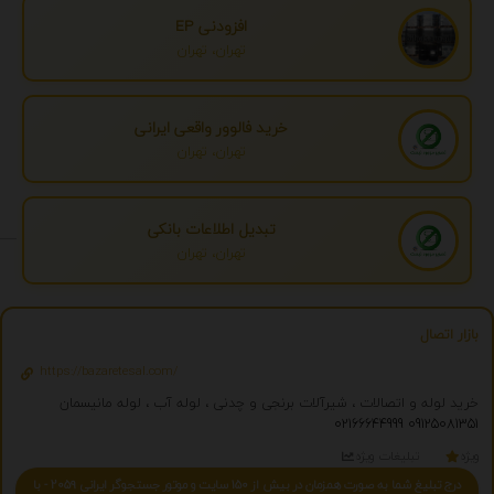
افزودنی EP
تهران، تهران
خرید فالوور واقعی ایرانی
تهران، تهران
تبدیل اطلاعات بانکی
تهران، تهران
بازار اتصال
https://bazaretesal.com/
خرید لوله و اتصالات ، شیرآلات برنجی و چدنی ، لوله آب ، لوله مانیسمان
02166644999
09125081351
ویژه
تبلیغات ویژه
درج تبلیغ شما به صورت همزمان در بیش از 150 سایت و موتور جستجوگر ایرانی 2059 - با