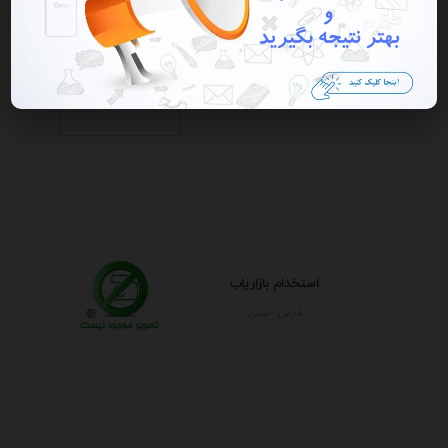
تایپ ، ترجمه ، دایرکتر و ...
تهران - تهران
استخدام بازاریاب
فارس - شيراز