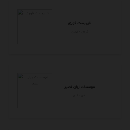
تایپیست فوری
كرمان - كرمان
موسسات زبان نصیر
البرز - كرج