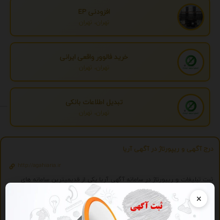
افزودنی EP
تهران، تهران
خرید فالوور واقعی ایرانی
تهران، تهران
تبدیل اطلاعات بانکی
تهران، تهران
درج آگهی و ریپورتاژ در آگهی آریا
http://agahiaria.ir
ثبت تبلیغات و ریپورتاژ در سامانه آگهی آریا یکی از قدیمیترین سامانه های
کشور
×
ویژه
تبلیغات ویژه
درج تبلیغ شما به صورت همزمان در بیش از 150 سایت و موتور جستجوگر ایرانی 2059 - با