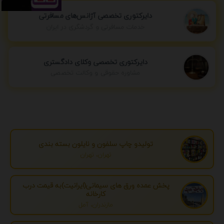
دایرکتوری تخصصی آژانس‌های مسافرتی
خدمات مسافرتی و گردشگری در ایران
دایرکتوری تخصصی وکلای دادگستری
مشاوره حقوقی و وکالت تخصصی
تولیدو چاپ سلفون و نایلون بسته بندی
تهران، تهران
پخش عمده ورق های سیمانی(ایرانیت)به قیمت درب
کارخانه
مازندران، آمل