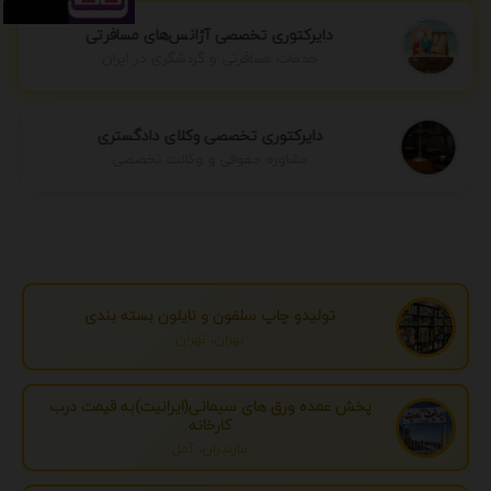
دایرکتوری تخصصی آژانس‌های مسافرتی
خدمات مسافرتی و گردشگری در ایران
دایرکتوری تخصصی وکلای دادگستری
مشاوره حقوقی و وکالت تخصصی
تولیدو چاپ سلفون و نایلون بسته بندی
تهران، تهران
پخش عمده ورق های سیمانی(ایرانیت)به قیمت درب
کارخانه
مازندران، آمل