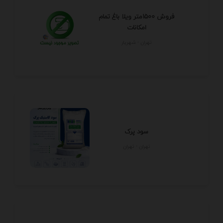
فروش 1500متر ویلا باغ تمام
امکانات
تهران - شهريار
سود پرک
تهران - تهران