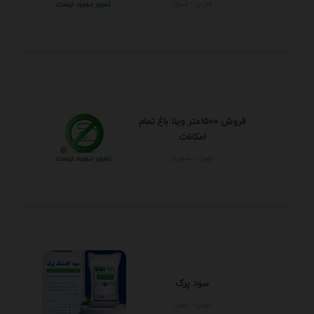
فارس - شيراز
فروش 1500متر ویلا باغ تمام
امکانات
تهران - شهريار
سود پرک
تهران - تهران