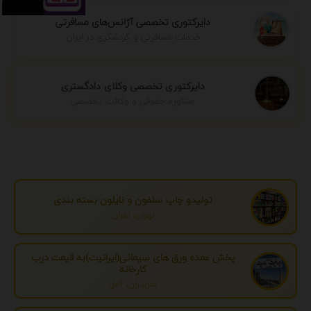
دایرکتوری تخصصی آژانس‌های مسافرتی
خدمات مسافرتی و گردشگری در ایران
دایرکتوری تخصصی وکلای دادگستری
مشاوره حقوقی و وکالت تخصصی
تولیدو چاپ سلفون و نایلون بسته بندی
تهران، تهران
پخش عمده ورق های سیمانی(ایرانیت)به قیمت درب
کارخانه
مازندران، آمل