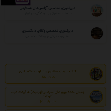
دایرکتوری تخصصی آژانس‌های مسافرتی
خدمات مسافرتی و گردشگری در ایران
دایرکتوری تخصصی وکلای دادگستری
مشاوره حقوقی و وکالت تخصصی
تولیدو چاپ سلفون و نایلون بسته بندی
تهران، تهران
پخش عمده ورق های سیمانی(ایرانیت)به قیمت درب
کارخانه
مازندران، آمل