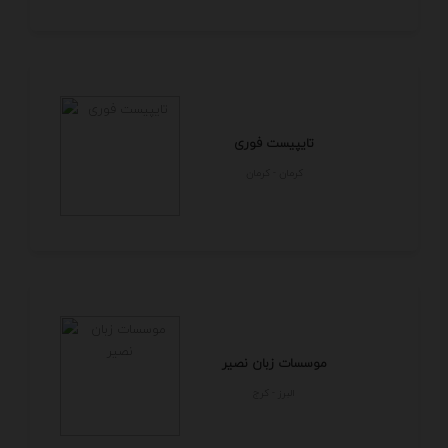
تایپیست فوری
كرمان - كرمان
موسسات زبان نصیر
البرز - كرج