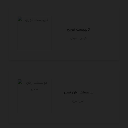
تایپیست فوری
كرمان - كرمان
موسسات زبان نصیر
البرز - كرج