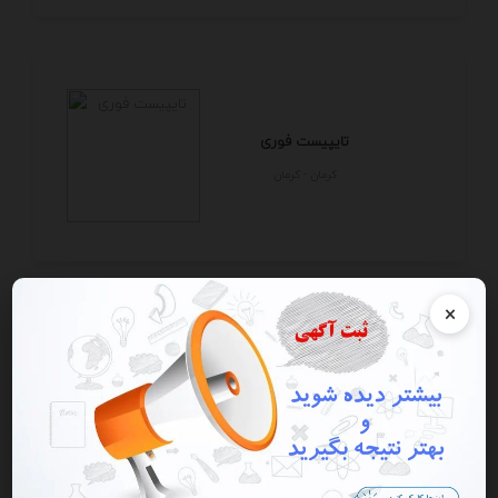
تایپیست فوری
كرمان - كرمان
×
موسسات زبان نصیر
البرز - كرج