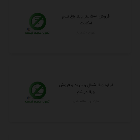
فروش 1500متر ویلا باغ تمام
امکانات
تهران - شهريار
اجاره ویلا شمال و خرید و فروش
ویلا در شم
مازندران - قائم شهر