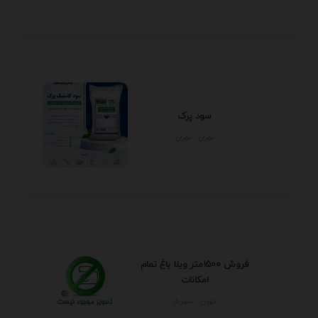
سود پرک
تهران - تهران
فروش 1500متر ویلا باغ تمام
امکانات
تهران - شهريار