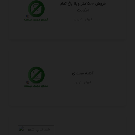
فروش 1500متر ویلا باغ تمام
امکانات
تهران - شهريار
آتليه معماري
تهران - تهران