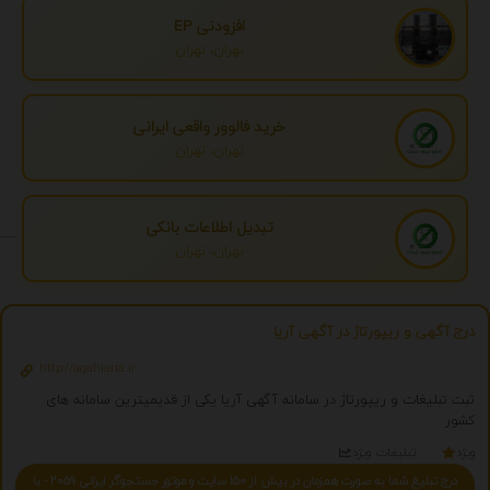
افزودنی EP
تهران، تهران
خرید فالوور واقعی ایرانی
تهران، تهران
تبدیل اطلاعات بانکی
تهران، تهران
درج آگهی و ریپورتاژ در آگهی آریا
http://agahiaria.ir
ثبت تبلیغات و ریپورتاژ در سامانه آگهی آریا یکی از قدیمیترین سامانه های
کشور
ویژه
تبلیغات ویژه
درج تبلیغ شما به صورت همزمان در بیش از 150 سایت و موتور جستجوگر ایرانی 2059 - با