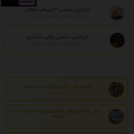
دایرکتوری تخصصی آژانس‌های مسافرتی
خدمات مسافرتی و گردشگری در ایران
دایرکتوری تخصصی وکلای دادگستری
مشاوره حقوقی و وکالت تخصصی
تولیدو چاپ سلفون و نایلون بسته بندی
تهران، تهران
پخش عمده ورق های سیمانی(ایرانیت)به قیمت درب
کارخانه
مازندران، آمل