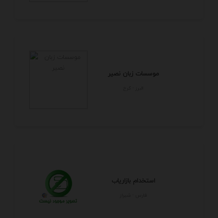
موسسات زبان نصیر
البرز - كرج
استخدام بازاریاب
فارس - شيراز