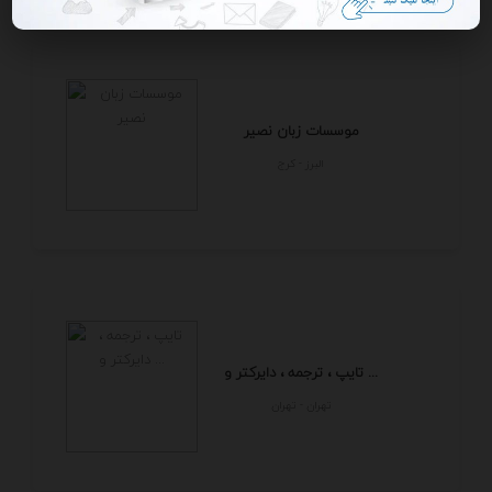
موسسات زبان نصیر
البرز - كرج
تایپ ، ترجمه ، دایرکتر و ...
تهران - تهران