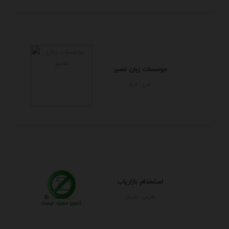
موسسات زبان نصیر
البرز - كرج
استخدام بازاریاب
فارس - شيراز