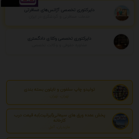
دایرکتوری تخصصی آژانس‌های مسافرتی
خدمات مسافرتی و گردشگری در ایران
دایرکتوری تخصصی وکلای دادگستری
مشاوره حقوقی و وکالت تخصصی
تولیدو چاپ سلفون و نایلون بسته بندی
تهران، تهران
پخش عمده ورق های سیمانی(ایرانیت)به قیمت درب
کارخانه
مازندران، آمل