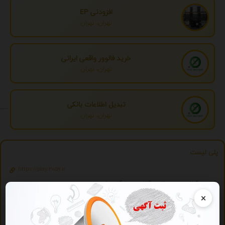
افزودنی EP
تهران، تهران
خرید فالوور واقعی ایرانی
تهران، تهران
تبدیل اطلاعات بانکی
تهران، تهران
پلی لیست
https://play.2059.ir
آرشیو آنلاین موسیقی - آنلاین و رایگان بشنوید.
×
ویژه
تبلیغات ویژه
درج تبلیغ شما به صورت همزمان در بیش از 150 سایت و موتور جستجوگر ایرانی 2059 - با
یک تیر چندین نشان بزنید