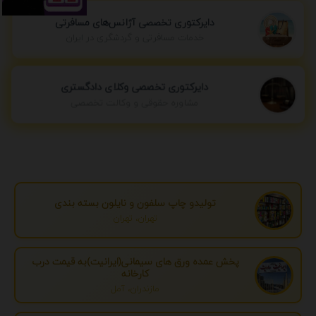
دایرکتوری تخصصی آژانس‌های مسافرتی
خدمات مسافرتی و گردشگری در ایران
دایرکتوری تخصصی وکلای دادگستری
مشاوره حقوقی و وکالت تخصصی
تولیدو چاپ سلفون و نایلون بسته بندی
تهران، تهران
پخش عمده ورق های سیمانی(ایرانیت)به قیمت درب
کارخانه
مازندران، آمل