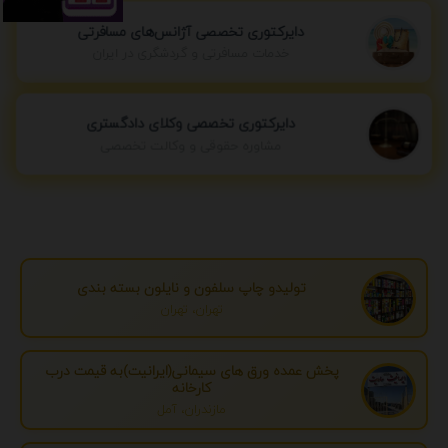
دایرکتوری تخصصی آژانس‌های مسافرتی
خدمات مسافرتی و گردشگری در ایران
دایرکتوری تخصصی وکلای دادگستری
مشاوره حقوقی و وکالت تخصصی
تولیدو چاپ سلفون و نایلون بسته بندی
تهران، تهران
پخش عمده ورق های سیمانی(ایرانیت)به قیمت درب
کارخانه
مازندران، آمل