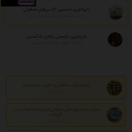
دایرکتوری تخصصی آژانس‌های مسافرتی
خدمات مسافرتی و گردشگری در ایران
دایرکتوری تخصصی وکلای دادگستری
مشاوره حقوقی و وکالت تخصصی
تولیدو چاپ سلفون و نایلون بسته بندی
تهران، تهران
پخش عمده ورق های سیمانی(ایرانیت)به قیمت درب
کارخانه
مازندران، آمل