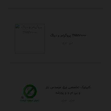
پروگرامر و دیاگ TNM7000
البرز - كرج
کلینیک تخصصی برق مرسدس بنز
و بی ام و و پورشه
تهران - تهران