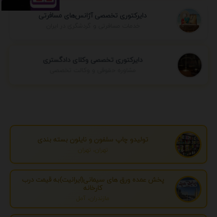
دایرکتوری تخصصی آژانس‌های مسافرتی
خدمات مسافرتی و گردشگری در ایران
دایرکتوری تخصصی وکلای دادگستری
مشاوره حقوقی و وکالت تخصصی
تولیدو چاپ سلفون و نایلون بسته بندی
تهران، تهران
پخش عمده ورق های سیمانی(ایرانیت)به قیمت درب
کارخانه
مازندران، آمل