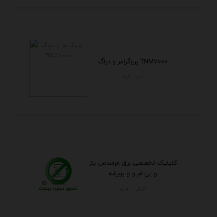
پروگرامر و دیاگ TNM7000
البرز - كرج
کلینیک تخصصی برق مرسدس بنز
و بی ام و و پورشه
تهران - تهران