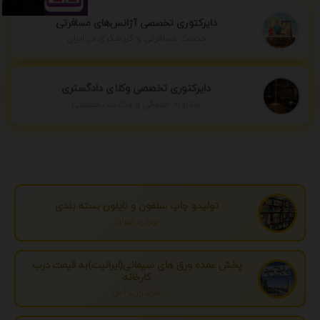
دایرکتوری تخصصی آژانس‌های مسافرتی
خدمات مسافرتی و گردشگری در ایران
دایرکتوری تخصصی وکلای دادگستری
مشاوره حقوقی و وکالت تخصصی
تولیدو چاپ سلفون و نایلون بسته بندی
تهران، تهران
پخش عمده ورق های سیمانی(ایرانیت)به قیمت درب
کارخانه
مازندران، آمل