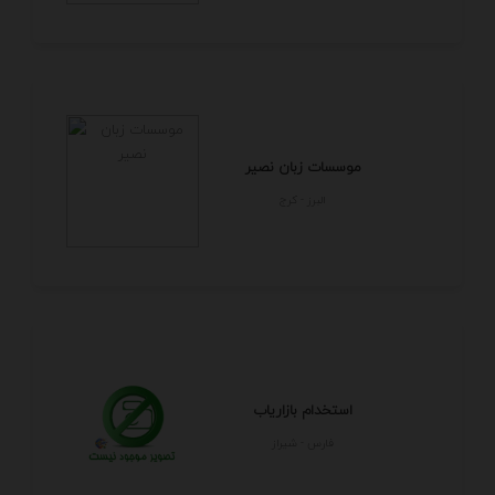
موسسات زبان نصیر
البرز - كرج
استخدام بازاریاب
فارس - شيراز