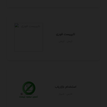
تایپیست فوری
كرمان - كرمان
استخدام بازاریاب
فارس - شيراز