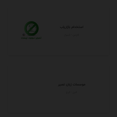
استخدام بازاریاب
فارس - شيراز
موسسات زبان نصیر
البرز - كرج