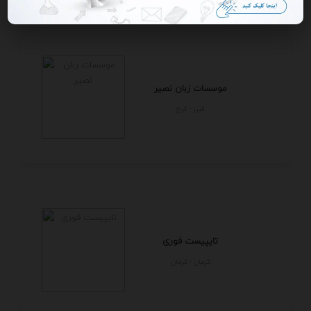
موسسات زبان نصیر
البرز - كرج
تایپیست فوری
كرمان - كرمان