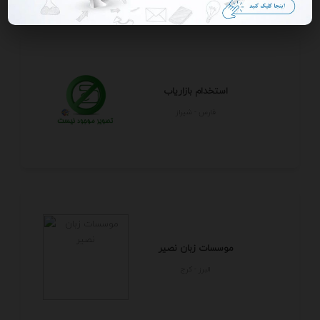
استخدام بازاریاب
فارس - شيراز
موسسات زبان نصیر
البرز - كرج