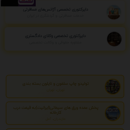
دایرکتوری تخصصی آژانس‌های مسافرتی
خدمات مسافرتی و گردشگری در ایران
دایرکتوری تخصصی وکلای دادگستری
مشاوره حقوقی و وکالت تخصصی
تولیدو چاپ سلفون و نایلون بسته بندی
تهران، تهران
پخش عمده ورق های سیمانی(ایرانیت)به قیمت درب
کارخانه
مازندران، آمل