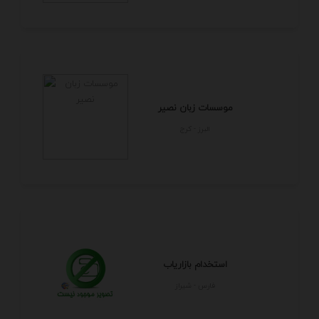
موسسات زبان نصیر
البرز - كرج
استخدام بازاریاب
فارس - شيراز