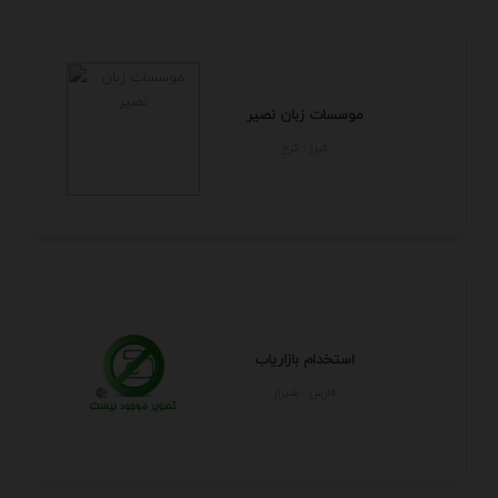
موسسات زبان نصیر
البرز - كرج
استخدام بازاریاب
فارس - شيراز