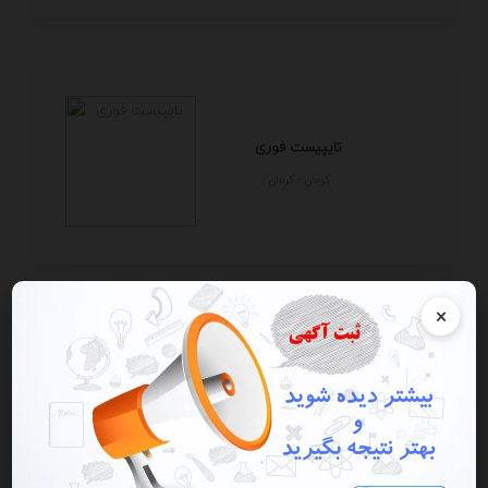
تایپیست فوری
كرمان - كرمان
×
موسسات زبان نصیر
البرز - كرج