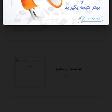
تایپیست فوری
كرمان - كرمان
موسسات زبان نصیر
البرز - كرج