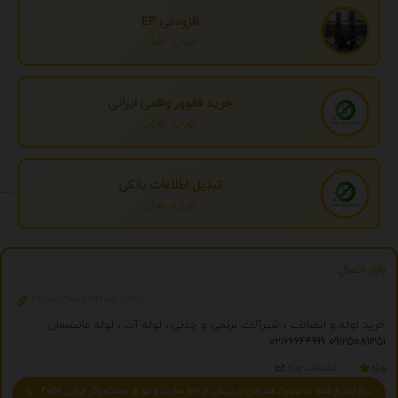
افزودنی EP
تهران، تهران
خرید فالوور واقعی ایرانی
تهران، تهران
تبدیل اطلاعات بانکی
تهران، تهران
بازار اتصال
https://bazaretesal.com/
خرید لوله و اتصالات ، شیرآلات برنجی و چدنی ، لوله آب ، لوله مانیسمان
02166644999
09125081351
ویژه
تبلیغات ویژه
درج تبلیغ شما به صورت همزمان در بیش از 150 سایت و موتور جستجوگر ایرانی 2059 - با