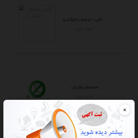
تایپ ، ترجمه ، دایرکتر و ...
تهران - تهران
استخدام بازاریاب
فارس - شيراز
×