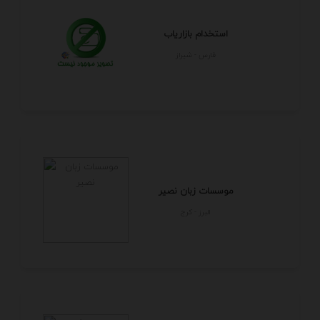
استخدام بازاریاب
فارس - شيراز
موسسات زبان نصیر
البرز - كرج