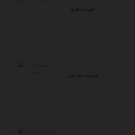
تایپیست فوری
كرمان - كرمان
موسسات زبان نصیر
البرز - كرج