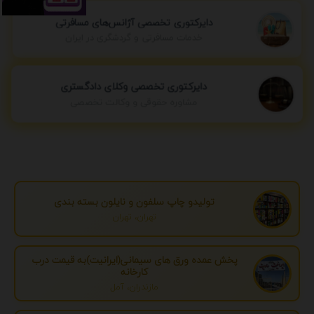
دایرکتوری تخصصی آژانس‌های مسافرتی
خدمات مسافرتی و گردشگری در ایران
دایرکتوری تخصصی وکلای دادگستری
مشاوره حقوقی و وکالت تخصصی
تولیدو چاپ سلفون و نایلون بسته بندی
تهران، تهران
پخش عمده ورق های سیمانی(ایرانیت)به قیمت درب
کارخانه
مازندران، آمل