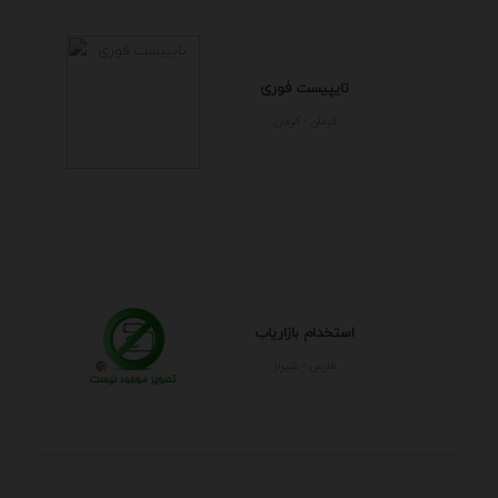
تایپیست فوری
كرمان - كرمان
استخدام بازاریاب
فارس - شيراز