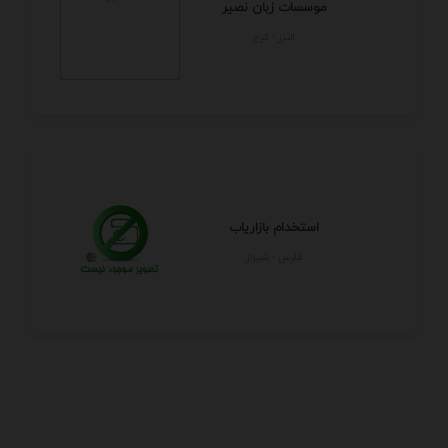
موسسات زبان نصیر
البرز - كرج
استخدام بازاریاب
فارس - شيراز