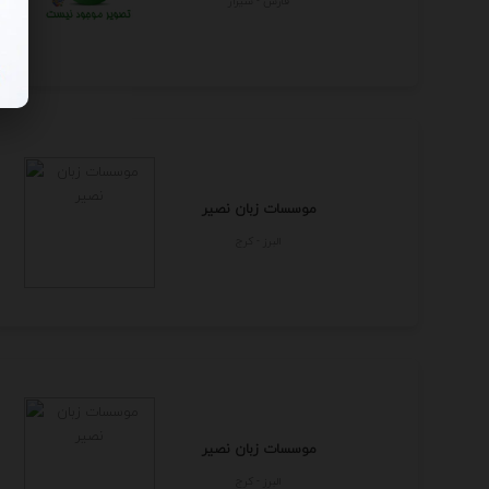
فارس - شيراز
موسسات زبان نصیر
البرز - كرج
موسسات زبان نصیر
البرز - كرج