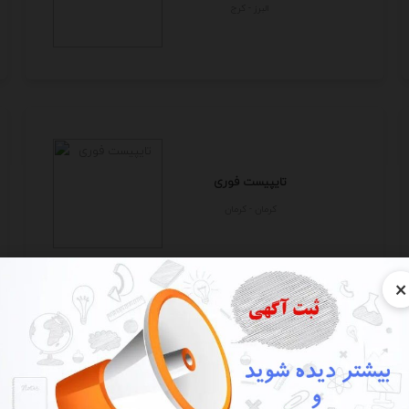
البرز - كرج
تایپیست فوری
كرمان - كرمان
×
تایپ ، ترجمه ، دایرکتر و ...