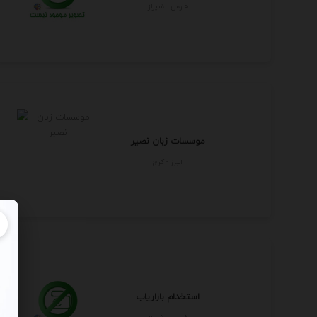
فارس - شيراز
موسسات زبان نصیر
البرز - كرج
استخدام بازاریاب