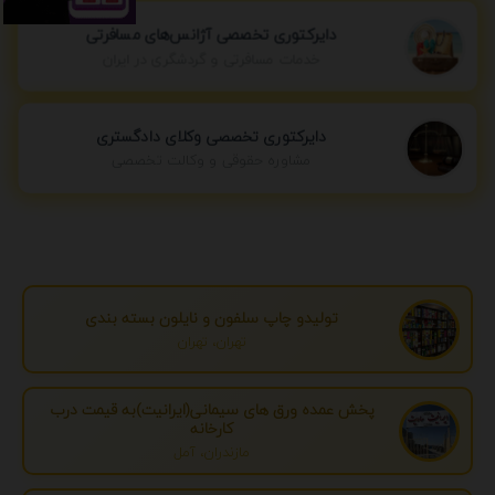
دایرکتوری تخصصی آژانس‌های مسافرتی
خدمات مسافرتی و گردشگری در ایران
دایرکتوری تخصصی وکلای دادگستری
مشاوره حقوقی و وکالت تخصصی
تولیدو چاپ سلفون و نایلون بسته بندی
تهران، تهران
پخش عمده ورق های سیمانی(ایرانیت)به قیمت درب
کارخانه
مازندران، آمل