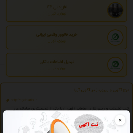
افزودنی EP
تهران، تهران
خرید فالوور واقعی ایرانی
تهران، تهران
تبدیل اطلاعات بانکی
تهران، تهران
درج آگهی و ریپورتاژ در آگهی آریا
http://agahiaria.ir
ثبت تبلیغات و ریپورتاژ در سامانه آگهی آریا یکی از قدیمیترین سامانه های
کشور
×
ویژه
تبلیغات ویژه
درج تبلیغ شما به صورت همزمان در بیش از 150 سایت و موتور جستجوگر ایرانی 2059 - با